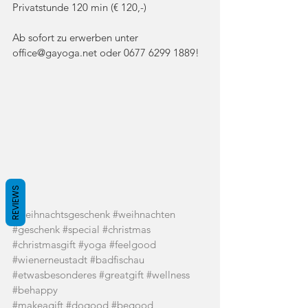
Privatstunde 120 min (€ 120,-)
Ab sofort zu erwerben unter 
office@gayoga.net oder 0677 6299 1889!
REVIEWS
#weihnachtsgeschenk
#weihnachten
#geschenk
#special
#christmas
#christmasgift
#yoga
#feelgood
#wienerneustadt
#badfischau
#etwasbesonderes
#greatgift
#wellness
#behappy
#makeagift
#dogood
#begood